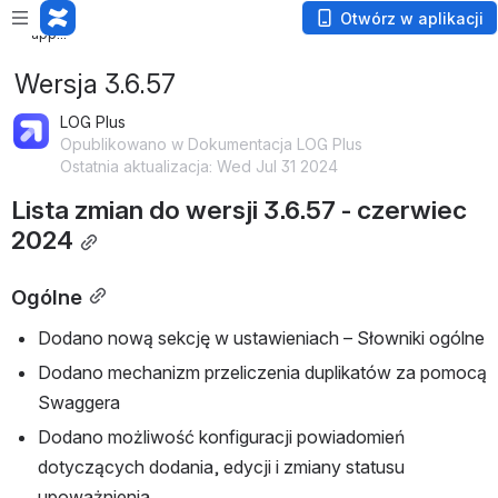
Loading
Otwórz w aplikacji
app...
Wersja 3.6.57
LOG Plus
Opublikowano w Dokumentacja LOG Plus
Ostatnia aktualizacja: Wed Jul 31 2024
Lista zmian do wersji 3.6.57 - czerwiec 
2024
Ogólne
Dodano nową sekcję w ustawieniach – Słowniki ogólne
Dodano mechanizm przeliczenia duplikatów za pomocą 
Swaggera
Dodano możliwość konfiguracji powiadomień 
dotyczących dodania, edycji i zmiany statusu 
upoważnienia